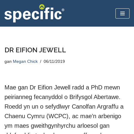
Mynd
i'r
cynnwys
DR EIFION JEWELL
gan
Megan Chick
06/11/2019
Mae gan Dr Eifion Jewell radd a PhD mewn
peirianneg fecanyddol o Brifysgol Abertawe.
Roedd yn un o sefydlwyr Canolfan Argraffu a
Chaenu Cymru (WCPC), ac mae’n arbenigo
ym maes gweithgynhyrchu arloesol gan