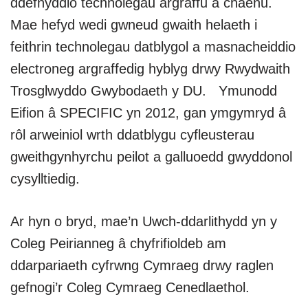
ddefnyddio technolegau argraffu a chaenu.
Mae hefyd wedi gwneud gwaith helaeth i
feithrin technolegau datblygol a masnacheiddio
electroneg argraffedig hyblyg drwy Rwydwaith
Trosglwyddo Gwybodaeth y DU. Ymunodd
Eifion â SPECIFIC yn 2012, gan ymgymryd â
rôl arweiniol wrth ddatblygu cyfleusterau
gweithgynhyrchu peilot a galluoedd gwyddonol
cysylltiedig.
Ar hyn o bryd, mae’n Uwch-ddarlithydd yn y
Coleg Peirianneg â chyfrifioldeb am
ddarpariaeth cyfrwng Cymraeg drwy raglen
gefnogi’r Coleg Cymraeg Cenedlaethol.