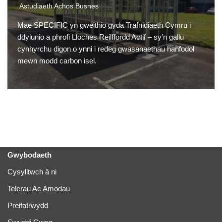
Astudiaeth Achos Busnes
Mae SPECIFIC yn gweithio gyda Trafnidiaeth Cymru i
ddylunio a phrofi Lloches Reilffordd Actif – sy’n gallu
cynhyrchu digon o ynni i redeg gwasanaethau hanfodol
mewn modd carbon isel.
Gwybodaeth
Cysylltwch â ni
Telerau Ac Amodau
Preifatrwydd