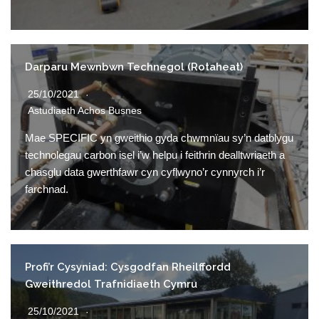
Darparu Mewnbwn Technegol (Rotaheat)
25/10/2021
Astudiaeth Achos Busnes
Mae SPECIFIC yn gweithio gyda chwmnïau sy’n datblygu
technolegau carbon isel i’w helpu i feithrin dealltwriaeth a
chasglu data gwerthfawr cyn cyflwyno’r cynnyrch i’r
farchnad.
Profi’r Cysyniad: Cysgodfan Rheilffordd
Gweithredol Trafnidiaeth Cymru
25/10/2021