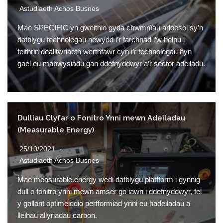
Astudiaeth Achos Busnes
Mae SPECIFIC yn gweithio gyda chwmnïau arloesol sy’n
datblygu technolegau newydd i’r farchnad i’w helpu i
feithrin dealltwriaeth werthfawr cyn i’r technolegau hyn
gael eu mabwysiadu gan ddefnyddwyr a’r sector adeiladu.
Dulliau Clyfar o Fonitro Ynni mewn Adeiladau
(Measurable Energy)
25/10/2021
Astudiaeth Achos Busnes
Mae measurable.energy wedi datblygu platfform i gynnig
dull o fonitro ynni mewn amser go iawn i ddefnyddwyr, fel
y gallant optimeiddio perfformiad ynni eu hadeiladau a
lleihau allyriadau carbon.