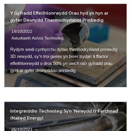
Y Gyfradd Effeithlonrwydd Orau hyd yn hyn ar
gyfer Deunydd Thermodrydanol Printiedig
14/10/2022
Astudiaeth Achos Technoleg
Rydym wedi cynhyrchu dyfais thermodrydanol printiedig
3D newydd, sy’n troi gwres yn bŵer trydan â ffactor
effeithlonrwydd o dros 50% yn uwch na’r gyfradd orau
gynt ar gyfer deunyddiau printiedig.
Integreiddio Technoleg Sy’n ‘Newydd i’r Farchnad’
(Naked Energy)
25/10/2021