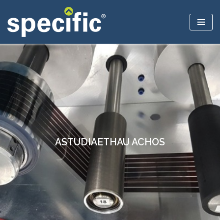
Mynd
i'r
cynnwys
ASTUDIAETHAU ACHOS